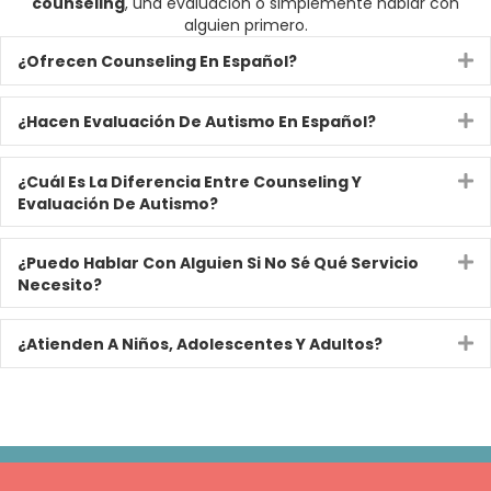
counseling
, una evaluación o simplemente hablar con
alguien primero.
¿Ofrecen Counseling En Español?
E
¿Hacen Evaluación De Autismo En Español?
E
¿Cuál Es La Diferencia Entre Counseling Y
E
Evaluación De Autismo?
¿Puedo Hablar Con Alguien Si No Sé Qué Servicio
E
Necesito?
¿Atienden A Niños, Adolescentes Y Adultos?
E