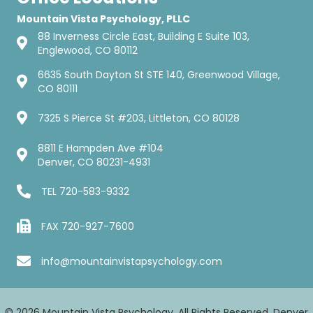
Mountain Vista Psychology, PLLC
88 Inverness Circle East, Building E Suite 103,
Englewood, CO 80112
6635 South Dayton St STE 140, Greenwood Village,
CO 80111
7325 S Pierce St #203, Littleton, CO 80128
8811 E Hampden Ave #104
Denver, CO 80231-4931
TEL
720-583-9332
FAX 720-927-7600
info@mountainvistapsychology.com
© 2026 Mountain Vista Psychology. All Rights Reserved. Denver